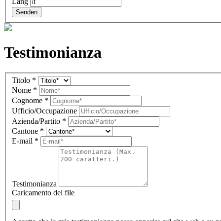
Lang
Senden
Testimonianza
Testimonial
Titolo
*
IT
Nome
*
(overlay)
Cognome
*
Ufficio/Occupazione
Azienda/Partito
*
Cantone
*
E-mail
*
Testimonianza
Caricamento dei file