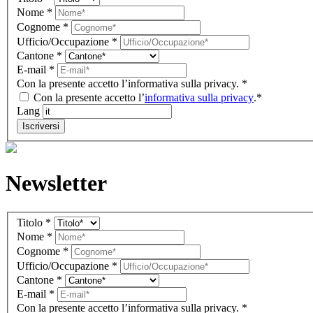
IT
Nome
*
(footer)
Cognome
*
Ufficio/Occupazione
*
Cantone
*
E-mail
*
Con la presente accetto l’informativa sulla privacy.
*
Con la presente accetto l’
informativa sulla privacy
.*
Lang
Iscriversi
Newsletter
Newsletter
Titolo
*
IT
Nome
*
(Gutenberg
Cognome
*
block)
Ufficio/Occupazione
*
Cantone
*
E-mail
*
Con la presente accetto l’informativa sulla privacy.
*