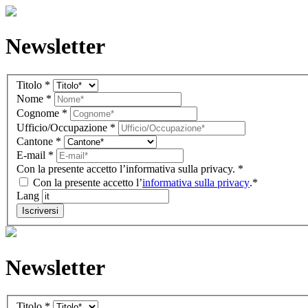
Newsletter
Newsletter
Titolo
*
IT
Nome
*
(overlay)
Cognome
*
Ufficio/Occupazione
*
Cantone
*
E-mail
*
Con la presente accetto l’informativa sulla privacy.
*
Con la presente accetto l’
informativa sulla privacy
.*
Lang
Iscriversi
Newsletter
Newsletter
Titolo
*