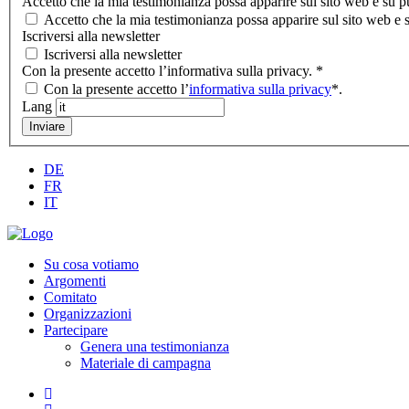
Accetto che la mia testimonianza possa apparire sul sito web e su p
Accetto che la mia testimonianza possa apparire sul sito web e s
Iscriversi alla newsletter
Iscriversi alla newsletter
Con la presente accetto l’informativa sulla privacy.
*
Con la presente accetto l’
informativa sulla privacy
*.
Lang
Inviare
DE
FR
IT
Su cosa votiamo
Argomenti
Comitato
Organizzazioni
Partecipare
Genera una testimonianza
Materiale di campagna