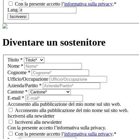
Con la presente accetto l’
informativa sulla privacy
.*
Lang
Iscriversi
Diventare un sostenitore
Komitee
Titolo
*
IT
Nome
*
(overlay)
Cognome
*
Ufficio/Occupazione
Azienda/Partito
*
Cantone
*
E-mail
*
Acconsento alla pubblicazione del mio nome sul sito web.
Acconsento alla pubblicazione del mio nome sul sito web.
Iscriversi alla newsletter
Iscriversi alla newsletter
Con la presente accetto l’informativa sulla privacy.
Con la presente accetto l’
informativa sulla privacy
.*