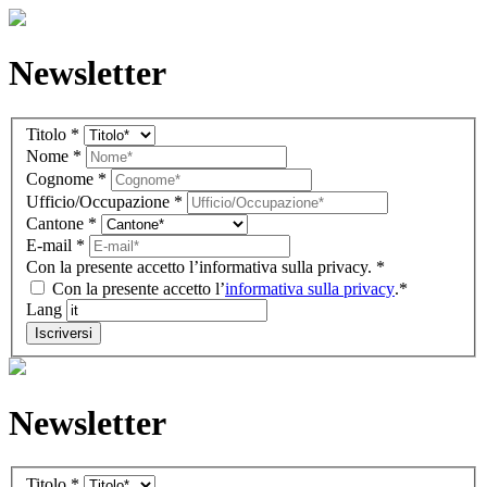
Newsletter
Newsletter
Titolo
*
IT
Nome
*
(overlay)
Cognome
*
Ufficio/Occupazione
*
Cantone
*
E-mail
*
Con la presente accetto l’informativa sulla privacy.
*
Con la presente accetto l’
informativa sulla privacy
.*
Lang
Iscriversi
Newsletter
Newsletter
Titolo
*