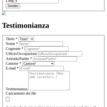
Lang
Senden
Testimonianza
Testimonial
Titolo
*
IT
Nome
*
(overlay)
Cognome
*
Ufficio/Occupazione
Azienda/Partito
*
Cantone
*
E-mail
*
Testimonianza
Caricamento dei file