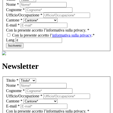
IT
Nome
*
(footer)
Cognome
*
Ufficio/Occupazione
*
Cantone
*
E-mail
*
Con la presente accetto l’informativa sulla privacy.
*
Con la presente accetto l’
informativa sulla privacy
.*
Lang
Iscriversi
Newsletter
Newsletter
Titolo
*
IT
Nome
*
(Gutenberg
Cognome
*
block)
Ufficio/Occupazione
*
Cantone
*
E-mail
*
Con la presente accetto l’informativa sulla privacy.
*