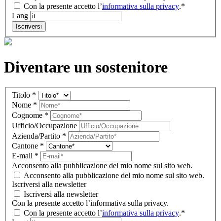
Con la presente accetto l’
informativa sulla privacy
.*
Lang
Iscriversi
Diventare un sostenitore
Komitee
Titolo
*
IT
Nome
*
(overlay)
Cognome
*
Ufficio/Occupazione
Azienda/Partito
*
Cantone
*
E-mail
*
Acconsento alla pubblicazione del mio nome sul sito web.
Acconsento alla pubblicazione del mio nome sul sito web.
Iscriversi alla newsletter
Iscriversi alla newsletter
Con la presente accetto l’informativa sulla privacy.
Con la presente accetto l’
informativa sulla privacy
.*